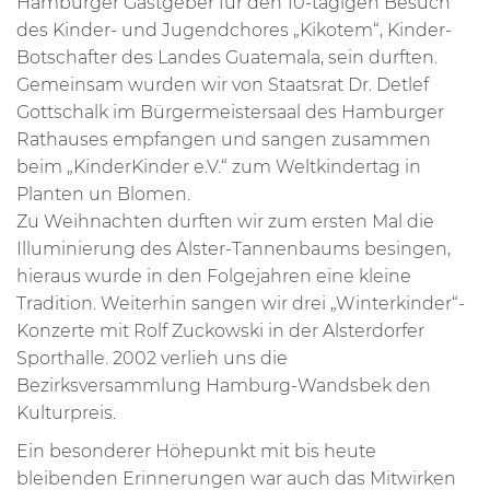
Hamburger Gastgeber für den 10-tägigen Besuch
des Kinder- und Jugendchores „Kikotem“, Kinder-
Botschafter des Landes Guatemala, sein durften.
Gemeinsam wurden wir von Staatsrat Dr. Detlef
Gottschalk im Bürgermeistersaal des Hamburger
Rathauses empfangen und sangen zusammen
beim „KinderKinder e.V.“ zum Weltkindertag in
Planten un Blomen.
Zu Weihnachten durften wir zum ersten Mal die
Illuminierung des Alster-Tannenbaums besingen,
hieraus wurde in den Folgejahren eine kleine
Tradition. Weiterhin sangen wir drei „Winterkinder“-
Konzerte mit Rolf Zuckowski in der Alsterdorfer
Sporthalle. 2002 verlieh uns die
Bezirksversammlung Hamburg-Wandsbek den
Kulturpreis.
Ein besonderer Höhepunkt mit bis heute
bleibenden Erinnerungen war auch das Mitwirken