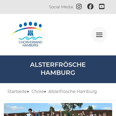
Zum Instagram-Profi
Zur Facebook-S
Zum YouT
Social Media:
ALSTERFRÖSCHE
HAMBURG
Startseite
Chöre
Alsterfrösche Hamburg