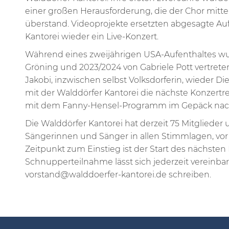
einer großen Herausforderung, die der Chor mittel
überstand. Videoprojekte ersetzten abgesagte Auft
Kantorei wieder ein Live-Konzert.
Während eines zweijährigen USA-Aufenthaltes wu
Gröning und 2023/2024 von Gabriele Pott vertrete
Jakobi, inzwischen selbst Volksdorferin, wieder D
mit der Walddörfer Kantorei die nächste Konzertrei
mit dem Fanny-Hensel-Programm im Gepäck nac
Die Walddörfer Kantorei hat derzeit 75 Mitglieder 
Sängerinnen und Sänger in allen Stimmlagen, vor
Zeitpunkt zum Einstieg ist der Start des nächste
Schnupperteilnahme lässt sich jederzeit vereinbare
vorstand@walddoerfer-kantorei.de schreiben.