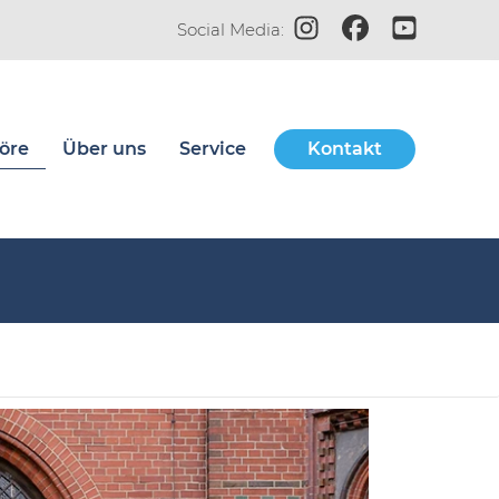
Zum Instagram-Profil de
Zur Facebook-Seit
Zum YouTube-
Social Media:
öre
Über uns
Service
Kontakt