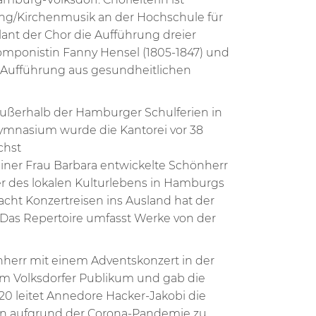
tung/Kirchenmusik an der Hochschule für
ant der Chor die Aufführung dreier
mponistin Fanny Hensel (1805-1847) und
er Aufführung aus gesundheitlichen
außerhalb der Hamburger Schulferien in
mnasium wurde die Kantorei vor 38
chst
iner Frau Barbara entwickelte Schönherr
er des lokalen Kulturlebens in Hamburgs
cht Konzertreisen ins Ausland hat der
. Das Repertoire umfasst Werke von der
herr mit einem Adventskonzert in der
em Volksdorfer Publikum und gab die
20 leitet Annedore Hacker-Jakobi die
den aufgrund der Corona-Pandemie zu