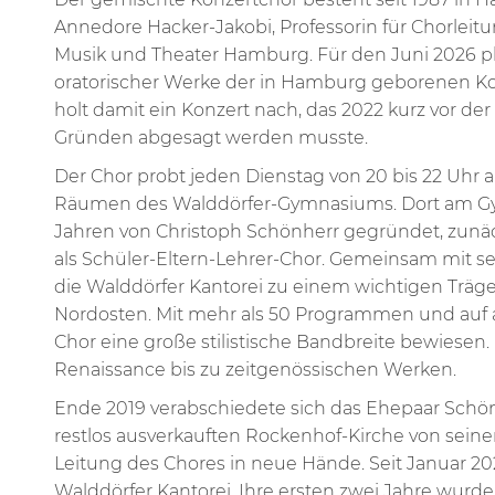
Annedore Hacker-Jakobi, Professorin für Chorlei
Musik und Theater Hamburg. Für den Juni 2026 pl
oratorischer Werke der in Hamburg geborenen Ko
holt damit ein Konzert nach, das 2022 kurz vor d
Gründen abgesagt werden musste.
Der Chor probt jeden Dienstag von 20 bis 22 Uhr 
Räumen des Walddörfer-Gymnasiums. Dort am Gy
Jahren von Christoph Schönherr gegründet, zunä
als Schüler-Eltern-Lehrer-Chor. Gemeinsam mit se
die Walddörfer Kantorei zu einem wichtigen Träg
Nordosten. Mit mehr als 50 Programmen und auf a
Chor eine große stilistische Bandbreite bewiesen
Renaissance bis zu zeitgenössischen Werken.
Ende 2019 verabschiedete sich das Ehepaar Schön
restlos ausverkauften Rockenhof-Kirche von sein
Leitung des Chores in neue Hände. Seit Januar 20
Walddörfer Kantorei. Ihre ersten zwei Jahre wur