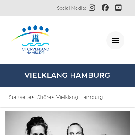
Zum Instagram-Profi
Zur Facebook-S
Zum YouT
Social Media:
VIELKLANG HAMBURG
Startseite
Chöre
Vielklang Hamburg