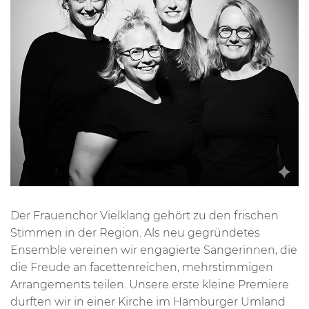
Der Frauenchor Vielklang gehört zu den frischen
Stimmen in der Region. Als neu gegründetes
Ensemble vereinen wir engagierte Sängerinnen, die
die Freude an facettenreichen, mehrstimmigen
Arrangements teilen. Unsere erste kleine Premiere
durften wir in einer Kirche im Hamburger Umland