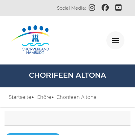
Zum Instagram-Profi
Zur Facebook-S
Zum YouT
Social Media:
CHORIFEEN ALTONA
Startseite
Chöre
Chorifeen Altona