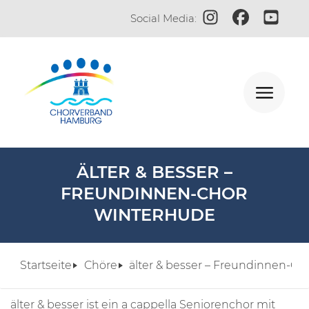
Zum Instagram-Profi
Zur Facebook-S
Zum YouT
Social Media:
ÄLTER & BESSER –
FREUNDINNEN-CHOR
WINTERHUDE
Startseite
Chöre
älter & besser – Freundinnen-C
älter & besser ist ein a cappella Seniorenchor mit