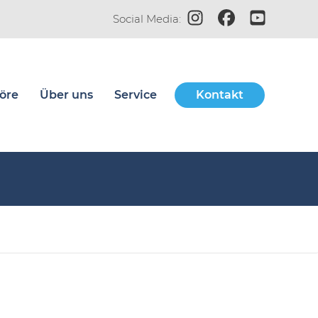
Zum Instagram-Profil de
Zur Facebook-Seit
Zum YouTube-
Social Media:
öre
Über uns
Service
Kontakt