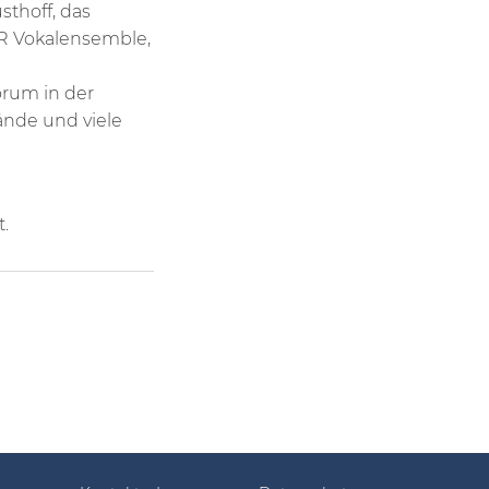
sthoff, das
WR Vokalensemble,
orum in der
ände und viele
.