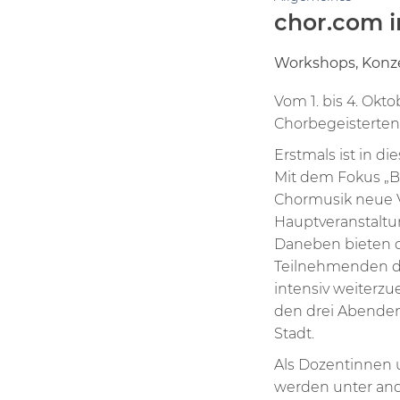
chor.com 
Workshops, Konze
Vom 1. bis 4. Okt
Chorbegeisterten 
Erstmals ist in d
Mit dem Fokus „Bu
Chormusik neue 
Hauptveranstaltu
Daneben bieten d
Teilnehmenden die
intensiv weiterzu
den drei Abenden
Stadt.
Als Dozentinnen 
werden unter and