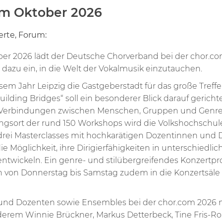
im Oktober 2026
rte, Forum:
ober 2026 lädt der Deutsche Chorverband bei der chor.co
dazu ein, in die Welt der Vokalmusik einzutauchen.
iesem Jahr Leipzig die Gastgeberstadt für das große Treff
ilding Bridges“ soll ein besonderer Blick darauf gericht
Verbindungen zwischen Menschen, Gruppen und Genres
ngsort der rund 150 Workshops wird die Volkshochschule
rei Masterclasses mit hochkarätigen Dozentinnen und
 Möglichkeit, ihre Dirigierfähigkeiten in unterschiedli
entwickeln. Ein genre- und stilübergreifendes Konzertp
 von Donnerstag bis Samstag zudem in die Konzertsäle
und Dozenten sowie Ensembles bei der chor.com 2026 m
erem Winnie Brückner, Markus Detterbeck, Tine Fris-Ron