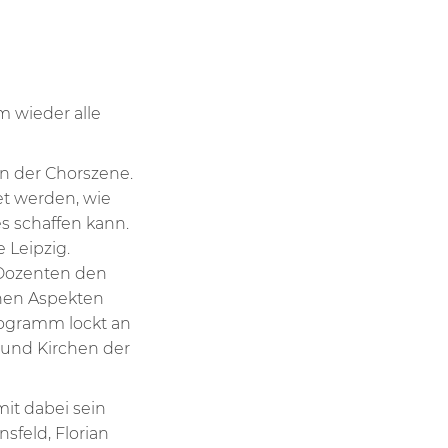
m wieder alle
en der Chorszene.
et werden, wie
 schaffen kann.
 Leipzig.
 Dozenten den
chen Aspekten
rogramm lockt an
 und Kirchen der
it dabei sein
sfeld, Florian